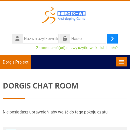
Przejdź do głównej zawartości
Nazwa
użytkownika
Zaloguj
Hasło
Zapomniałeś(aś) nazwy użytkownika lub hasła?
się
Dorgis Project
Polski ‎(pl)‎
DORGIS CHAT ROOM
Wyszukaj
kursy
Prze
Nie posiadasz uprawnień, aby wejść do tego pokoju czatu.