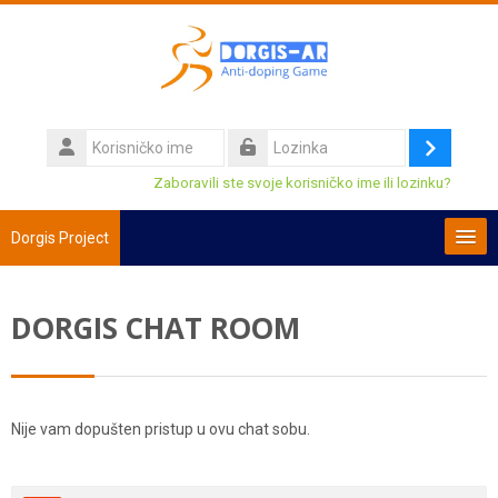
Preskoči na sadržaj
Korisničko
ime
Prijava
Lozinka
Zaboravili ste svoje korisničko ime ili lozinku?
Dorgis Project
Hrvatski ‎(hr)‎
DORGIS CHAT ROOM
Pretraži
e-
Pre
kolegije
Nije vam dopušten pristup u ovu chat sobu.