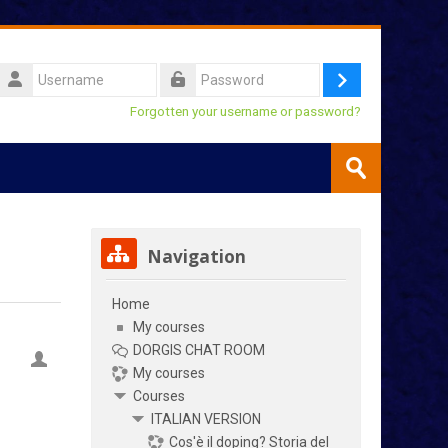
Username
Log
Password
Forgotten your username or password?
in
Search
courses
Submit
Skip Navigation
Navigation
Home
My courses
DORGIS CHAT ROOM
My courses
Courses
ITALIAN VERSION
Cos'è il doping? Storia del