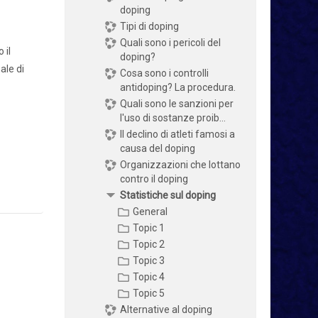
doping
Tipi di doping
Quali sono i pericoli del
 il
doping?
ale di
Cosa sono i controlli
antidoping? La procedura.
Quali sono le sanzioni per
l'uso di sostanze proib...
Il declino di atleti famosi a
causa del doping
Organizzazioni che lottano
contro il doping
Statistiche sul doping
General
Topic 1
Topic 2
Topic 3
Topic 4
Topic 5
Alternative al doping