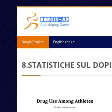
Skip to main content
Dorgis Project
English ‎(en)‎
8.STATISTICHE SUL DOP