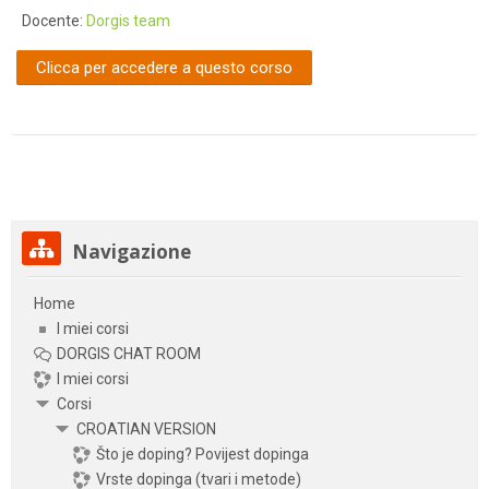
Docente:
Dorgis team
Clicca per accedere a questo corso
Salta Navigazione
Navigazione
Home
I miei corsi
DORGIS CHAT ROOM
I miei corsi
Corsi
CROATIAN VERSION
Što je doping? Povijest dopinga
Vrste dopinga (tvari i metode)