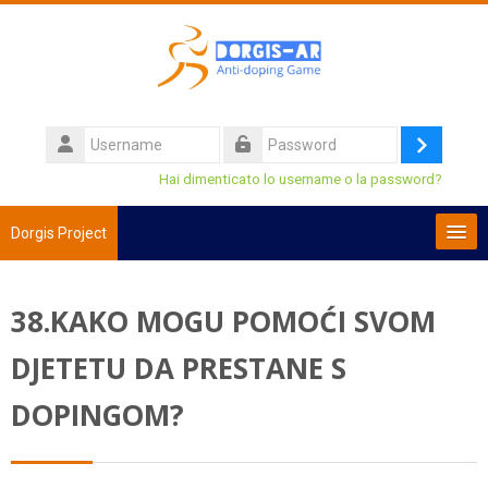
Vai al contenuto principale
Username
Login
Password
Hai dimenticato lo username o la password?
Dorgis Project
Italiano ‎(it)‎
38.KAKO MOGU POMOĆI SVOM
Cerca
corsi
Invi
DJETETU DA PRESTANE S
DOPINGOM?