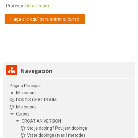
Profesor:
Dorgis team
Haga clic aquí para entrar al curso
Salta Navegación
Navegación
Página Principal
Mis cursos
DORGIS CHAT ROOM
Mis cursos
Cursos
CROATIAN VERSION
Što je doping? Povijest dopinga
Vrste dopinga (tvari i metode)