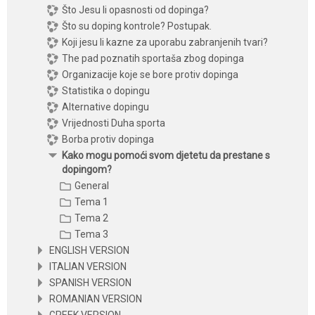
Što Jesu li opasnosti od dopinga?
Što su doping kontrole? Postupak.
Koji jesu li kazne za uporabu zabranjenih tvari?
The pad poznatih sportaša zbog dopinga
Organizacije koje se bore protiv dopinga
Statistika o dopingu
Alternative dopingu
Vrijednosti Duha sporta
Borba protiv dopinga
Kako mogu pomoći svom djetetu da prestane s
dopingom?
General
Tema 1
Tema 2
Tema 3
ENGLISH VERSION
ITALIAN VERSION
SPANISH VERSION
ROMANIAN VERSION