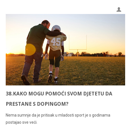
38.KAKO MOGU POMOĆI SVOM DJETETU DA
PRESTANE S DOPINGOM?
Nema sumnje da je pritisak u mladosti sport je s godinama
postajao sve veći.