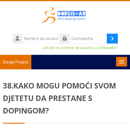
Salta al contenido principal
Nombre
de
Acceder
Contraseña
¿Olvidó su nombre de usuario o contraseña?
usuario
Dorgis Project
Español - Internacional ‎(es)‎
38.KAKO MOGU POMOĆI SVOM
Buscar
cursos
Env
DJETETU DA PRESTANE S
DOPINGOM?