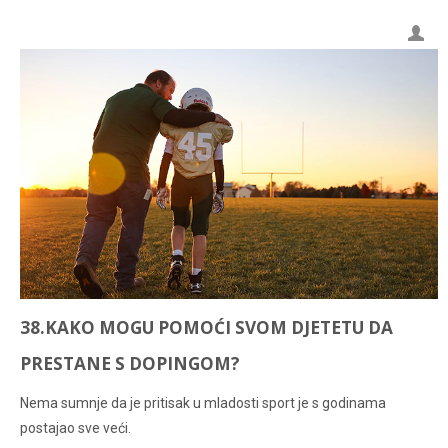
38.KAKO MOGU POMOĆI SVOM DJETETU DA
PRESTANE S DOPINGOM?
Nema sumnje da je pritisak u mladosti sport je s godinama
postajao sve veći.