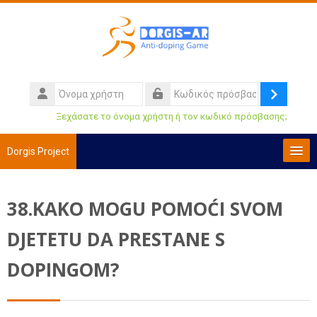
Μετάβαση στο κεντρικό περιεχόμενο
Όνομα
χρήστη
Σύνδεση
Κωδικός
Ξεχάσατε το όνομα χρήστη ή τον κωδικό πρόσβασης;
πρόσβασης
Dorgis Project
Ελληνικά ‎(el)‎
38.KAKO MOGU POMOĆI SVOM
Αναζήτηση
μαθημάτων
Υπ
DJETETU DA PRESTANE S
DOPINGOM?