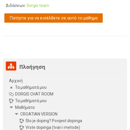
Διδάσκων:
Dorgis team
Πατήστε για να εισέλθετε σε αυτό το μάθημα
Παράλειψη Πλοήγηση
Πλοήγηση
Αρχική
Τα μαθήματά μου
DORGIS CHAT ROOM
Τα μαθήματά μου
Μαθήματα
CROATIAN VERSION
Što je doping? Povijest dopinga
Vrste dopinga (tvari i metode)