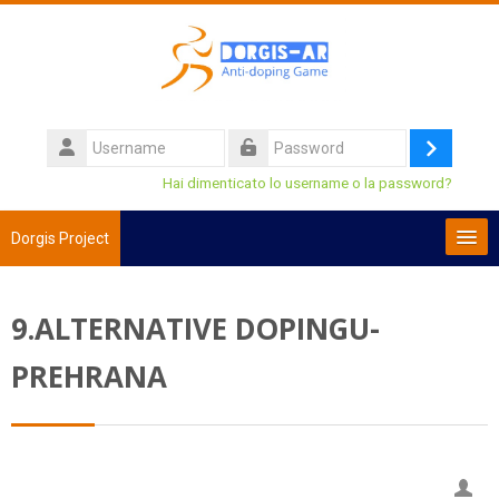
Vai al contenuto principale
Username
Login
Password
Hai dimenticato lo username o la password?
Dorgis Project
Italiano ‎(it)‎
9.ALTERNATIVE DOPINGU-
Cerca
corsi
Invi
PREHRANA