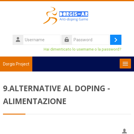
Vai al contenuto principale
Username
Login
Password
Hai dimenticato lo username o la password?
Dorgis Project
Italiano ‎(it)‎
9.ALTERNATIVE AL DOPING -
Cerca
corsi
Invi
ALIMENTAZIONE